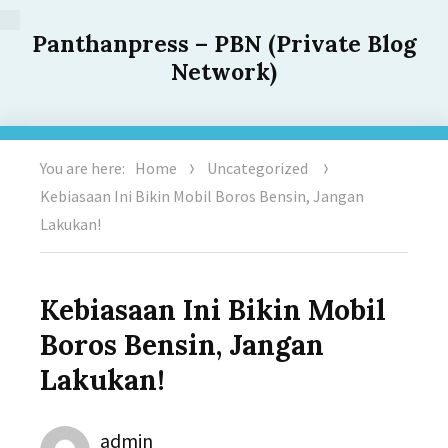
Panthanpress – PBN (Private Blog
Network)
You are here:
Home
Uncategorized
Kebiasaan Ini Bikin Mobil Boros Bensin, Jangan
Lakukan!
Kebiasaan Ini Bikin Mobil
Boros Bensin, Jangan
Lakukan!
Author
admin