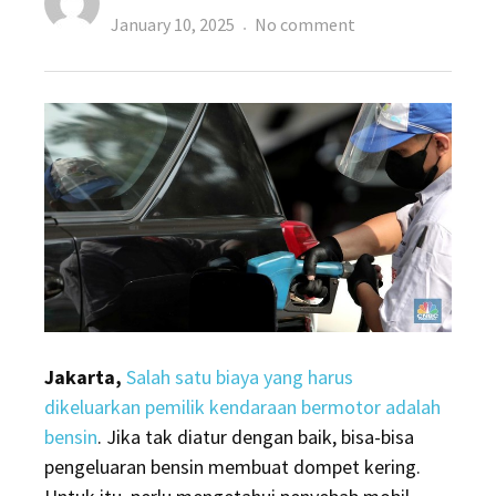
Posted
on
January 10, 2025
No comment
on
Kebiasaan
Ini
Bikin
Mobil
Boros
Bensin,
Jangan
Lakukan!
Jakarta,
Salah satu biaya yang harus
dikeluarkan pemilik kendaraan bermotor adalah
bensin
. Jika tak diatur dengan baik, bisa-bisa
pengeluaran bensin membuat dompet kering.