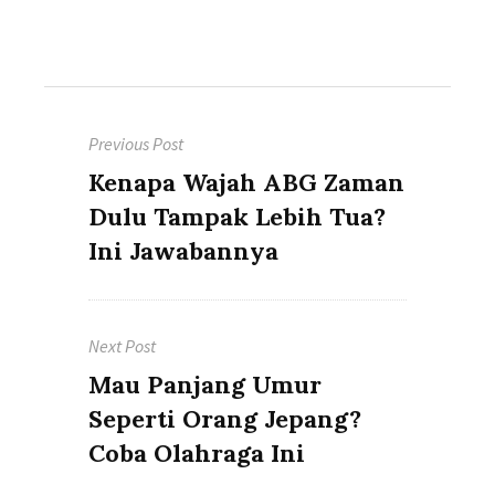
Post
Previous Post
navigation
Previous
Kenapa Wajah ABG Zaman
post:
Dulu Tampak Lebih Tua?
Ini Jawabannya
Next Post
Next
Mau Panjang Umur
post:
Seperti Orang Jepang?
Coba Olahraga Ini